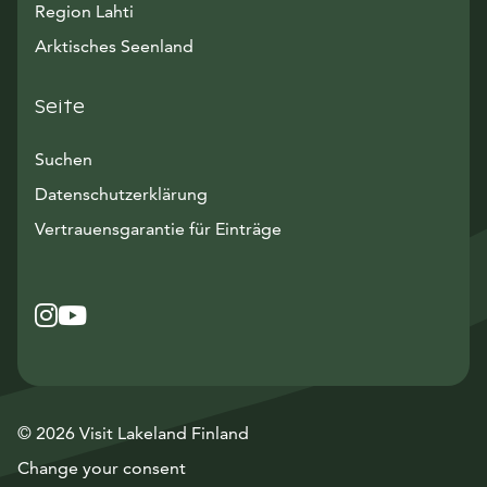
Region Lahti
Arktisches Seenland
Seite
Suchen
Datenschutzerklärung
Vertrauensgarantie für Einträge
Instagram
Avautuu uuteen ikkunaan
YouTube
Avautuu uuteen ikkunaan
© 2026 Visit Lakeland Finland
Change your consent