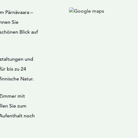
m Pärnävaara –
önnen Sie
chönen Blick auf
nstaltungen und
ür bis zu 24
finnische Natur.
r Zimmer mit
llen Sie zum
 Aufenthalt noch