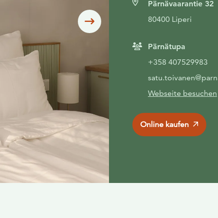
Pärnävaarantie 32
80400 Liperi
Siirry seuraavaan
Pärnätupa
+358 407529983
satu.toivanen@parna
Webseite besuchen
Online kaufen