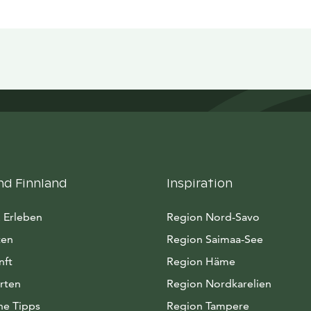
nd Finnland
Inspiration
 Erleben
Region Nord-Savo
ten
Region Saimaa-See
nft
Region Häme
rten
Region Nordkarelien
he Tipps
Region Tampere