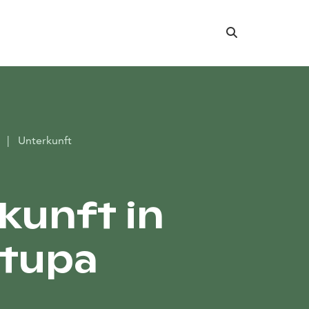
Suche
r
|
Unterkunft
kunft in
ätupa