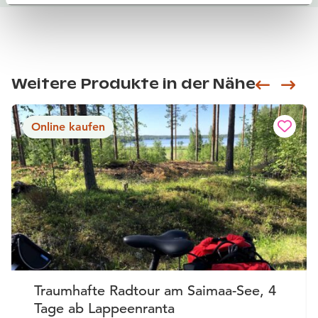
Weitere Produkte in der Nähe
Siirry e
Sii
Online kaufen
Traumhafte Radtour am Saimaa-See, 4
Tage ab Lappeenranta