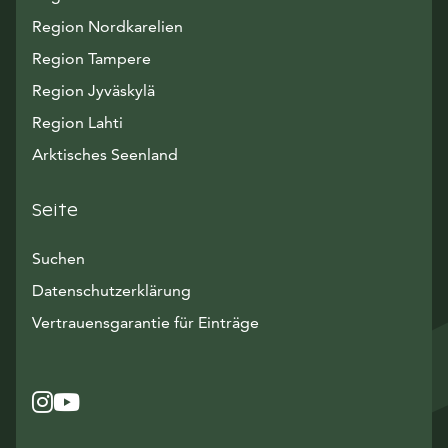
Region Nordkarelien
Region Tampere
Region Jyväskylä
Region Lahti
Arktisches Seenland
Seite
Suchen
Datenschutzerklärung
Vertrauensgarantie für Einträge
Instagram
Avautuu uuteen ikkunaan
YouTube
Avautuu uuteen ikkunaan