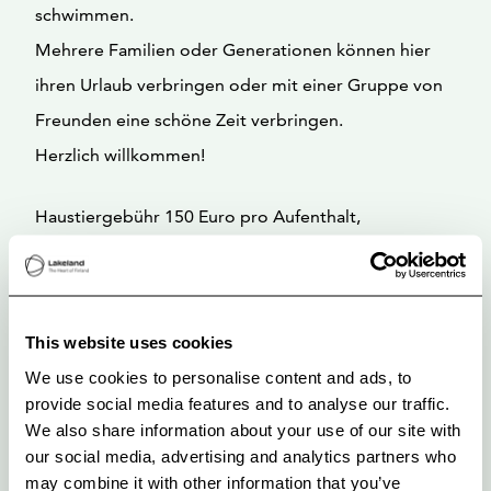
schwimmen.
Mehrere Familien oder Generationen können hier
ihren Urlaub verbringen oder mit einer Gruppe von
Freunden eine schöne Zeit verbringen.
Herzlich willkommen!
Haustiergebühr 150 Euro pro Aufenthalt,
Bettwäsche und Handtücher, wenn nötig 15 Euro
pro Person.Mindestmietdauer 2 Tage, in der
Hochsaison mieten wir in der Regel für ein Minimum
This website uses cookies
von Wochen, aber kürzere Zeiträume können
We use cookies to personalise content and ads, to
gebucht werden.
provide social media features and to analyse our traffic.
In der Saison ist der Umtauschtag der Donnerstag.
We also share information about your use of our site with
our social media, advertising and analytics partners who
may combine it with other information that you’ve
Die Villa verfügt über eine Ladestation für