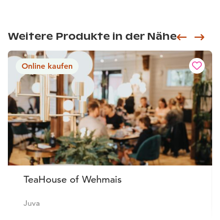
Weitere Produkte in der Nähe
Siirry e
Sii
Online kaufen
TeaHouse of Wehmais
Juva