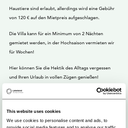
Haustiere sind erlaubt, allerdings wird eine Gebühr
von 120 € auf den Mietpreis aufgeschlagen.
Die Villa kann für ein Minimum von 2 Nächten
gemietet werden, in der Hochsaison vermieten wir
für Wochen!
Hier können Sie die Hektik des Alltags vergessen
und Ihren Urlaub in vollen Zügen genießen!
Haustiergebühr 120 Euro / Unterkunft, Bettwäsche
und Handtücher, wenn nötig 14 Euro /
Person.Mindestmietdauer 2 Nächte, während der
This website uses cookies
We use cookies to personalise content and ads, to
Saison in der Regel mieten wir ein Minimum von
provide social media features and to analyse our traffic.