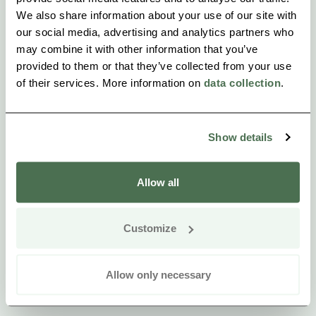
Wochen, aber kürzere Zeiträume gebucht werden
We also share information about your use of our site with
können.
our social media, advertising and analytics partners who
may combine it with other information that you’ve
provided to them or that they’ve collected from your use
In der Saison ist der Umtauschtag der Freitag.
of their services. More information on
data collection
.
Die Villa verfügt über eine Ladestation für
Elektroautos, die den Gästen kostenlos zur
Show details
Verfügung steht
Allow all
Customize
Allow only necessary