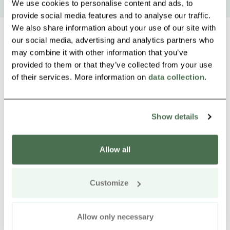
We use cookies to personalise content and ads, to
provide social media features and to analyse our traffic.
We also share information about your use of our site with
our social media, advertising and analytics partners who
may combine it with other information that you’ve
provided to them or that they’ve collected from your use
Weitere Produkte in der Nähe
Siirry e
Sii
of their services. More information on
data collection
.
Show details
Allow all
Customize
Allow only necessary
DAM Bar