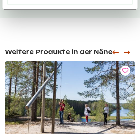
Weitere Produkte in der Nähe
Siirry e
Sii