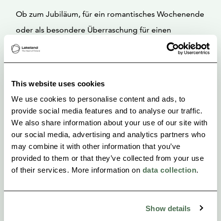
Ob zum Jubiläum, für ein romantisches Wochenende
oder als besondere Überraschung für einen
geliebten Menschen – das Luxuszelt von Viikinhovi
bietet den perfekten Rahmen für ein unvergessliches
Erlebnis. Dies ist ein Ort, an dem die Natur
This website uses cookies
Geschichten flüstert und jeder Moment sich anfühlt,
We use cookies to personalise content and ads, to
als wäre er nur für Sie bestimmt.
provide social media features and to analyse our traffic.
We also share information about your use of our site with
our social media, advertising and analytics partners who
may combine it with other information that you’ve
provided to them or that they’ve collected from your use
of their services. More information on
data collection
.
Show details