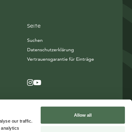
Seite
Suchen
Datenschutzerklärung
Vertrauensgarantie für Einträge
Instagram
Avautuu uuteen ikkunaan
YouTube
Avautuu uuteen ikkunaan
Allow all
yse our traffic.
 analytics