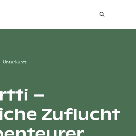
Suche
Unterkunft
rtti –
liche Zuflucht
benteurer