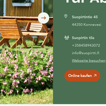
Suopirtintie 45
Siirry seuraavaan
44350 Konnevesi
Suopirtin tila
+358458943072
info@suopirtti.fi
Webseite besuchen
Online kaufen