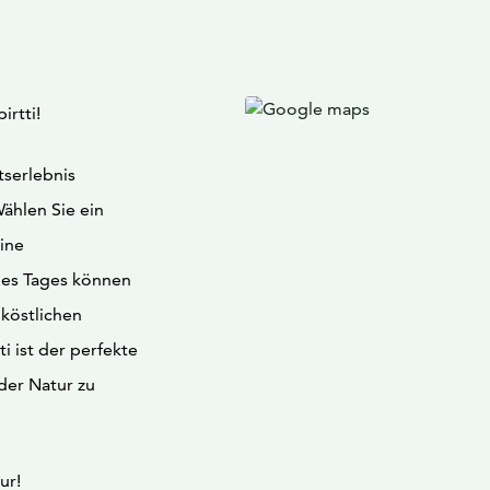
rtti!
tserlebnis
ählen Sie ein
ine
des Tages können
 köstlichen
i ist der perfekte
der Natur zu
ur!