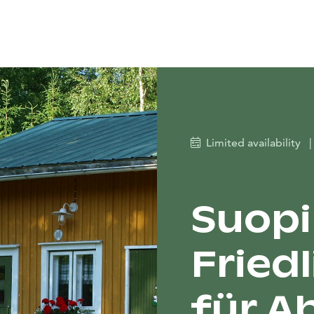
Limited availability
|
Suopi
Fried
für A