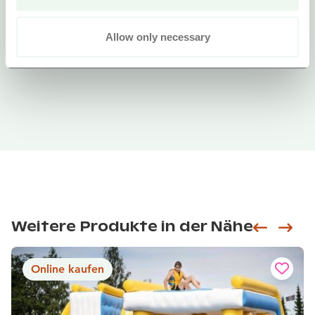
Allow only necessary
Weitere Produkte in der Nähe
Siirry e
Sii
Online kaufen