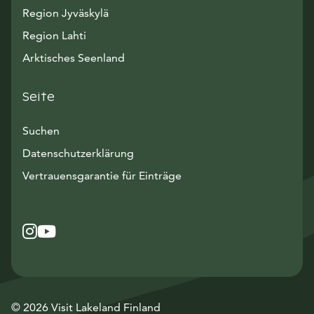
Region Jyväskylä
Region Lahti
Arktisches Seenland
Seite
Suchen
Datenschutzerklärung
Vertrauensgarantie für Einträge
Instagram
Avautuu uuteen ikkunaan
YouTube
Avautuu uuteen ikkunaan
© 2026 Visit Lakeland Finland