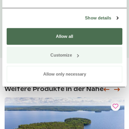
Show details
Allow all
Customize
Allow only necessary
Weitere Produkte in der Nähe
Siirry e
Sii