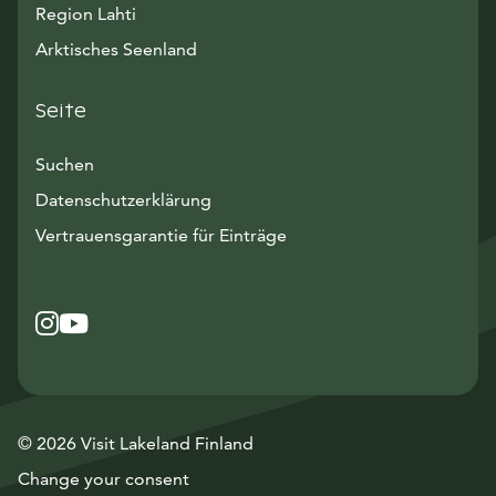
Region Lahti
Arktisches Seenland
Seite
Suchen
Datenschutzerklärung
Vertrauensgarantie für Einträge
Instagram
Avautuu uuteen ikkunaan
YouTube
Avautuu uuteen ikkunaan
© 2026 Visit Lakeland Finland
Change your consent