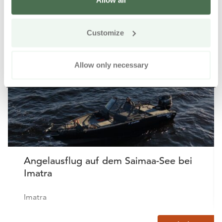
Allow all
Weitere Produkte in der Nähe
Siirry e
Sii
Customize
Online kaufen
Allow only necessary
Angelausflug auf dem Saimaa-See bei
Imatra
Imatra