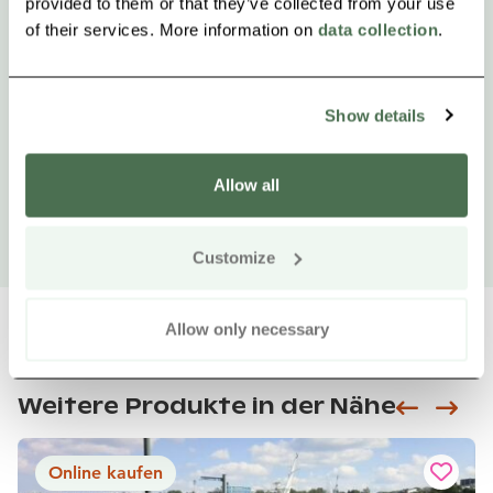
provided to them or that they’ve collected from your use
of their services. More information on
data collection
.
Show details
Allow all
Customize
Allow only necessary
Weitere Produkte in der Nähe
Siirry e
Sii
Online kaufen