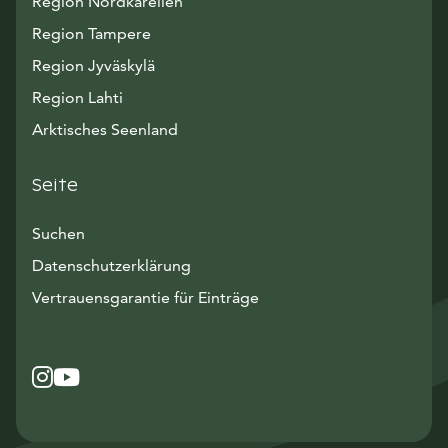
Region Nordkarelien
Region Tampere
Region Jyväskylä
Region Lahti
Arktisches Seenland
Seite
Suchen
Datenschutzerklärung
Vertrauensgarantie für Einträge
Instagram
Avautuu uuteen ikkunaan
YouTube
Avautuu uuteen ikkunaan