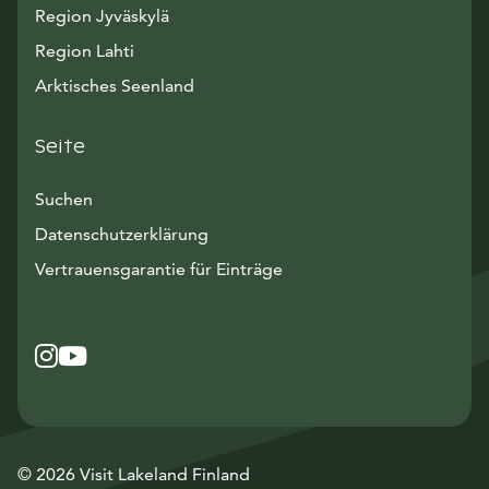
Region Jyväskylä
Region Lahti
Arktisches Seenland
Seite
Suchen
Datenschutzerklärung
Vertrauensgarantie für Einträge
Instagram
Avautuu uuteen ikkunaan
YouTube
Avautuu uuteen ikkunaan
© 2026 Visit Lakeland Finland