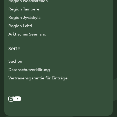
Region Nordkarelien
Region Tampere
Region Jyväskylä
Region Lahti
Arktisches Seenland
Seite
Suchen
Datenschutzerklärung
Vertrauensgarantie für Einträge
Instagram
Avautuu uuteen ikkunaan
YouTube
Avautuu uuteen ikkunaan