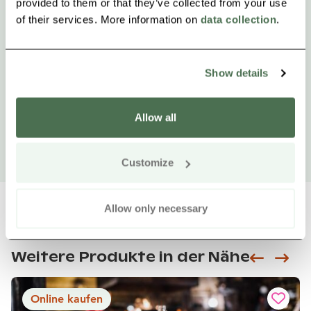
provided to them or that they’ve collected from your use
of their services. More information on
data collection
.
Show details
Allow all
Customize
Allow only necessary
Weitere Produkte in der Nähe
Siirry e
Sii
Online kaufen