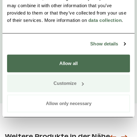
may combine it with other information that you’ve
provided to them or that they’ve collected from your use
of their services. More information on
data collection
.
Show details
Allow all
Customize
Allow only necessary
Weitere Produkte in der Nähe
Siirry e
Sii