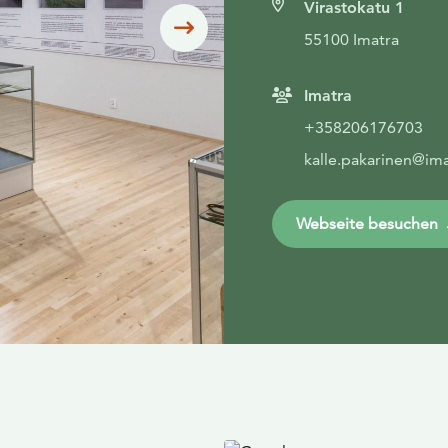
Virastokatu 1
Siirry seuraavaan
55100 Imatra
Imatra
+358206176703
kalle.pakarinen@imat
Webseite besuchen