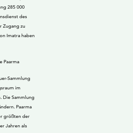
ung 285 000
onsdienst des
r Zugang zu
von Imatra haben
ne Paarma
reuer-Sammlung
ngsraum im
n. Die Sammlung
ändern. Paarma
er größten der
er Jahren als