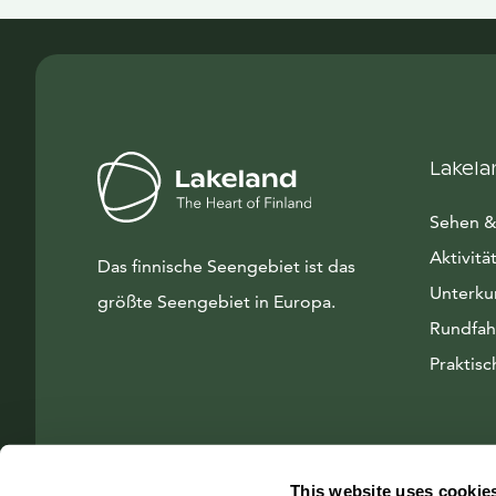
Lakela
Sehen &
Aktivitä
Das finnische Seengebiet ist das
Unterku
größte Seengebiet in Europa.
Rundfah
Praktisc
This website uses cookie