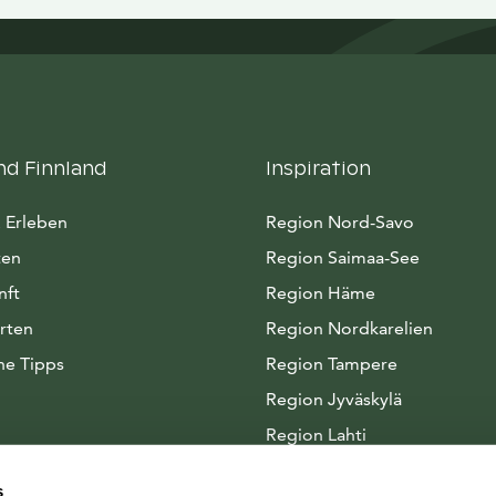
nd Finnland
Inspiration
 Erleben
Region Nord-Savo
ten
Region Saimaa-See
nft
Region Häme
rten
Region Nordkarelien
he Tipps
Region Tampere
Region Jyväskylä
Region Lahti
Arktisches Seenland
s