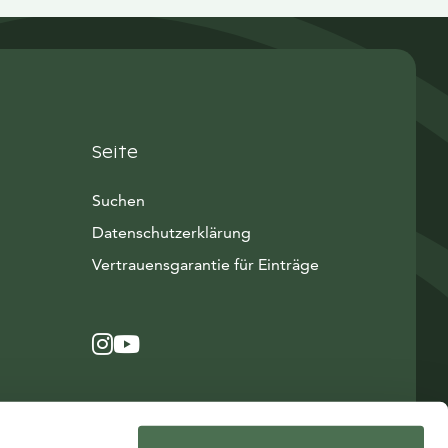
Seite
Suchen
Datenschutzerklärung
Vertrauensgarantie für Einträge
Instagram
Avautuu uuteen ikkunaan
YouTube
Avautuu uuteen ikkunaan