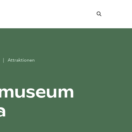
Suche
r
|
Attraktionen
tmuseum
a