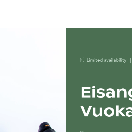
Limited availability
|
Eisan
Vuoka