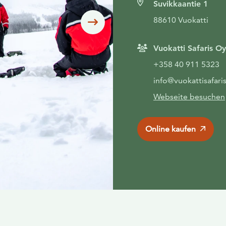
Suvikkaantie 1
88610 Vuokatti
Siirry seuraavaan
Vuokatti Safaris Oy
+358 40 911 5323
info@vuokattisafari
Webseite besuchen
Online kaufen