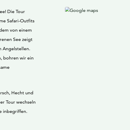
ee! Die Tour
me Safari-Outfits
t dem von einem
renen See zeigt
 Angelstellen.
, bohren wir ein
tsame
arsch, Hecht und
ser Tour wechseln
 inbegriffen.