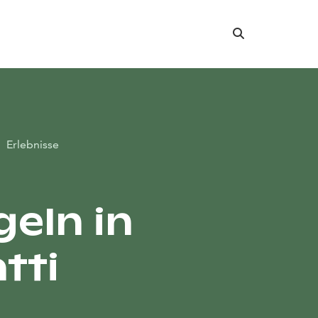
Suche
Erlebnisse
geln in
tti