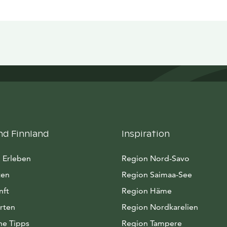
nd Finnland
Inspiration
 Erleben
Region Nord-Savo
ten
Region Saimaa-See
nft
Region Häme
rten
Region Nordkarelien
he Tipps
Region Tampere