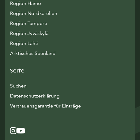
Region Häme
Region Nordkarelien
Region Tampere
Region Jyväskylä
Region Lahti
Arktisches Seenland
Seite
Suchen
Datenschutzerklärung
Vertrauensgarantie für Einträge
Instagram
Avautuu uuteen ikkunaan
YouTube
Avautuu uuteen ikkunaan