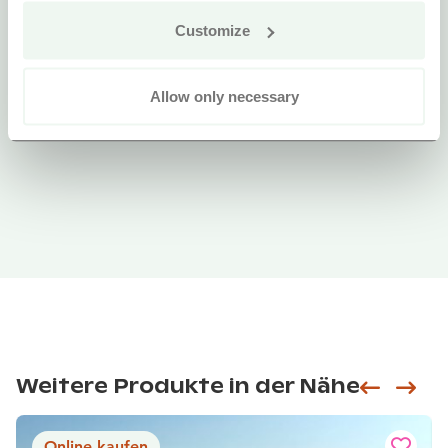
Customize
Allow only necessary
Weitere Produkte in der Nähe
Siirry e
Sii
Online kaufen