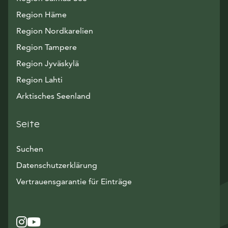
Region Häme
Region Nordkarelien
Region Tampere
Region Jyväskylä
Region Lahti
Arktisches Seenland
Seite
Suchen
Datenschutzerklärung
Vertrauensgarantie für Einträge
Instagram
Avautuu uuteen ikkunaan
YouTube
Avautuu uuteen ikkunaan