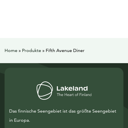
Home
»
Produkte
»
Fifth Avenue Diner
Das finnische Seengebiet ist das größte Seengebiet
in Europa.