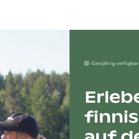
Ganzjährig verfügba
Erleb
finni
auf d