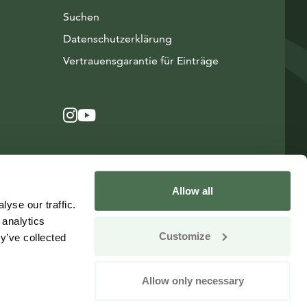
Suchen
Datenschutzerklärung
Vertrauensgarantie für Einträge
Instagram
Avautuu uuteen ikkunaan
YouTube
Avautuu uuteen ikkunaan
Allow all
yse our traffic.
 analytics
Customize
y’ve collected
Allow only necessary
Change your consent