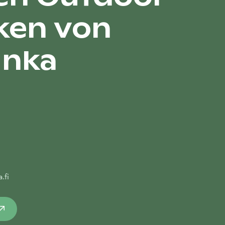
ken von
unka
.fi