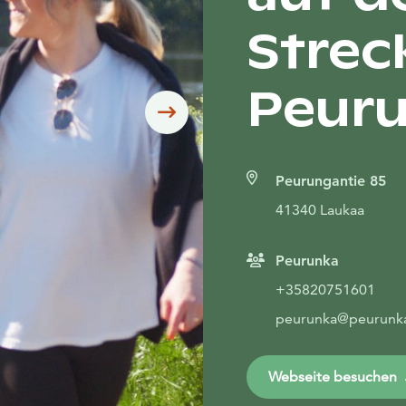
Strec
Peur
Siirry seuraavaan
Peurungantie 85
41340 Laukaa
Peurunka
+35820751601
peurunka@peurunka
Webseite besuchen