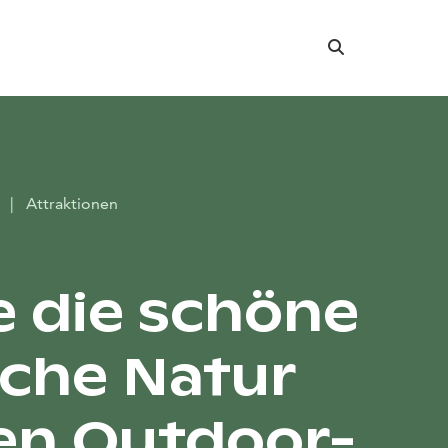
Suche
r
|
Attraktionen
e die schöne
sche Natur
en Outdoor-