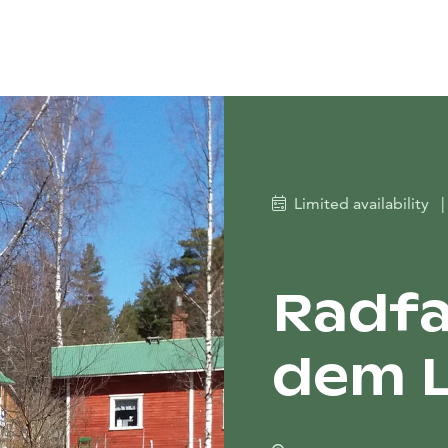
Limited availability
|
Radfa
dem L