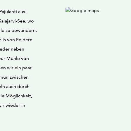
ajulahti aus.
alajärvi-See, wo
lle zu bewundern.
eils von Feldern
ieder neben
zur Mühle von
sen wir ein paar
t nun zwischen
eln auch durch
ie Möglichkeit,
ir wieder in