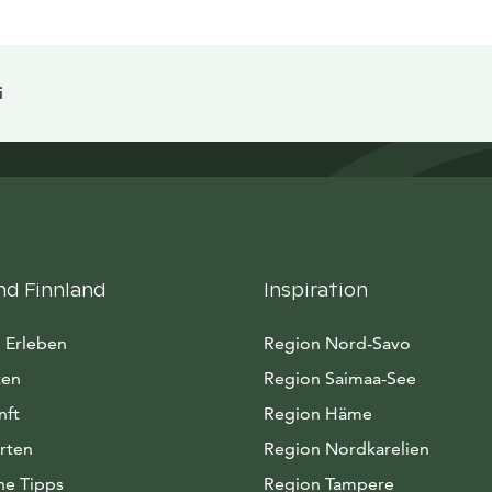
i
nd Finnland
Inspiration
 Erleben
Region Nord-Savo
ten
Region Saimaa-See
nft
Region Häme
rten
Region Nordkarelien
he Tipps
Region Tampere