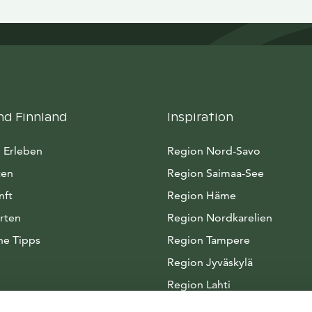
nd Finnland
Inspiration
 Erleben
Region Nord-Savo
ten
Region Saimaa-See
nft
Region Häme
rten
Region Nordkarelien
he Tipps
Region Tampere
Region Jyväskylä
Region Lahti
Arktisches Seenland