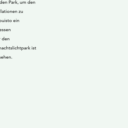
 den Park, um den
llationen zu
puisto ein
dessen
r den
achtslichtpark ist
sehen.