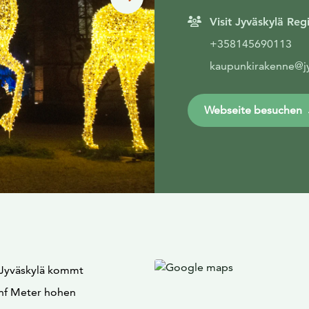
Visit Jyväskylä Reg
+358145690113
kaupunkirakenne@jyv
Webseite besuchen
n Jyväskylä kommt
ünf Meter hohen