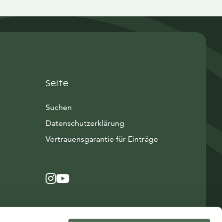
Seite
Suchen
Datenschutzerklärung
Vertrauensgarantie für Einträge
Instagram
Avautuu uuteen ikkunaan
YouTube
Avautuu uuteen ikkunaan