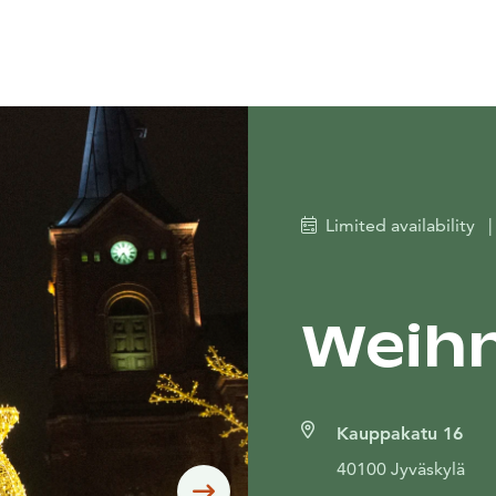
Limited availability
|
Weihn
Kauppakatu 16
40100 Jyväskylä
Siirry seuraavaan