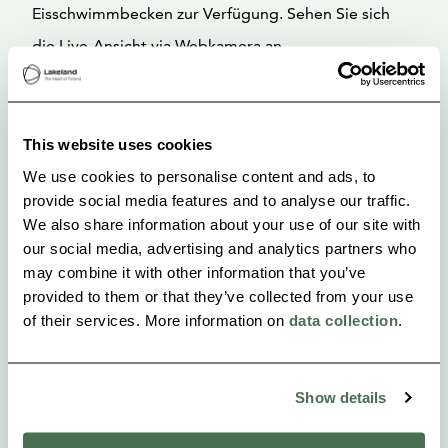
Eisschwimmbecken zur Verfügung. Sehen Sie sich
die Live-Ansicht via Webkamera an.
Das Gebiet wurde 1987, 2001 und 2011 zum Top-
Campingplatz gewählt. Auch beliebte Fernsehserie
This website uses cookies
„Karavaanarit“ wurde hier in den Jahren 2010 und
We use cookies to personalise content and ads, to
2011 gedreht. Wir freuen uns auf Ihren Besuch!
provide social media features and to analyse our traffic.
We also share information about your use of our site with
our social media, advertising and analytics partners who
may combine it with other information that you’ve
provided to them or that they’ve collected from your use
of their services. More information on
data collection
.
Show details