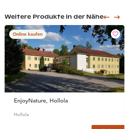
Weitere Produkte in der Nähe
Siirry e
Sii
Online kaufen
EnjoyNature, Hollola
Hollola