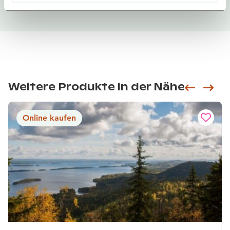
Weitere Produkte in der Nähe
Siirry e
Sii
Online kaufen