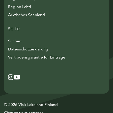
Region Lahti
Arktisches Seenland
Seite
Suchen
Datenschutzerklärung
Vertrauensgarantie für Einträge
Instagram
Avautuu uuteen ikkunaan
YouTube
Avautuu uuteen ikkunaan
© 2026 Visit Lakeland Finland
Change your consent