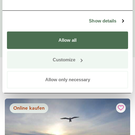
Show details
Allow all
Customize
Allow only necessary
Weitere Produkte in der Nähe
Siirry e
Sii
Online kaufen