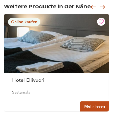
Weitere Produkte in der Nähe
Siirry e
Sii
Online kaufen
Hotel Ellivuori
Sastamala
Mehr lesen