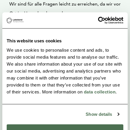
Wir sind für alle Fragen leicht zu erreichen, da wir vor
Ort im Haus daneben wohnen.
Kommee Kurki ist Teil des Think Sustainably Service
von Visit Tampere und Mitglied der We Speak Gay
This website uses cookies
Community.
We use cookies to personalise content and ads, to
provide social media features and to analyse our traffic.
We also share information about your use of our site with
our social media, advertising and analytics partners who
may combine it with other information that you’ve
provided to them or that they’ve collected from your use
of their services. More information on
data collection
.
Show details