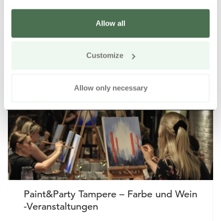
Allow all
Weitere Produkte in der Nähe
Siirry e
Sii
Customize
Online kaufen
Allow only necessary
Paint&Party Tampere – Farbe und Wein
-Veranstaltungen