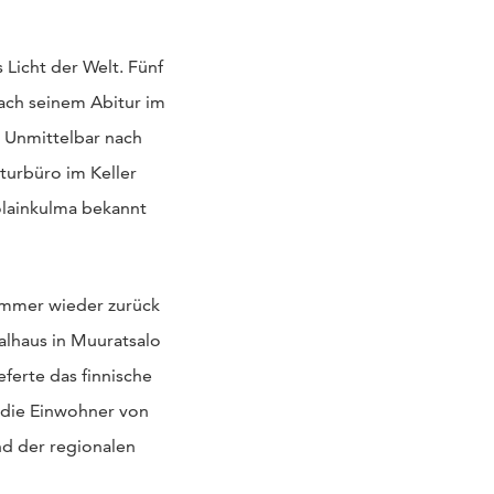
 Licht der Welt. Fünf
Nach seinem Abitur im
. Unmittelbar nach
turbüro im Keller
olainkulma bekannt
 immer wieder zurück
alhaus in Muuratsalo
eferte das finnische
 die Einwohner von
nd der regionalen