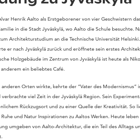
lvar Henrik Aalto als Erstgeborener von vier Geschwistern das
Familie in die Stadt Jyväskylä, wo Aalto die Schule besuchte. 
zum Architekturstudium an die Technische Universität Helsinki
te er nach Jyväskylä zurück und eröffnete sein erstes Architek
sche Holzgebäude im Zentrum von Jyväskylä ist heute als Nik
 anderem ein beliebtes Café.
 an anderen Orten wirkte, kehrte der “Vater des Modernismus”
 verbrachte viel Zeit in der Jyväskylä Region. Sein Experiment
lichem Rückzugsort und zu einer Quelle der Kreativität. So li
 Ruhe und Natur Inspirationen zu Aaltos Werken. Heute leben
g umgeben von Aalto-Architektur, die ein Teil des Alltags u
t.