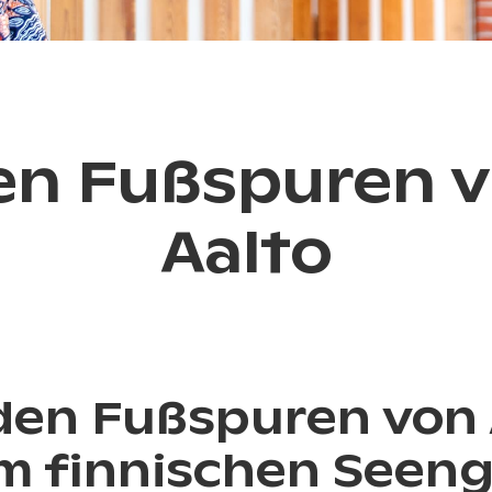
en Fußspuren v
Aalto
den Fußspuren von 
im finnischen Seen