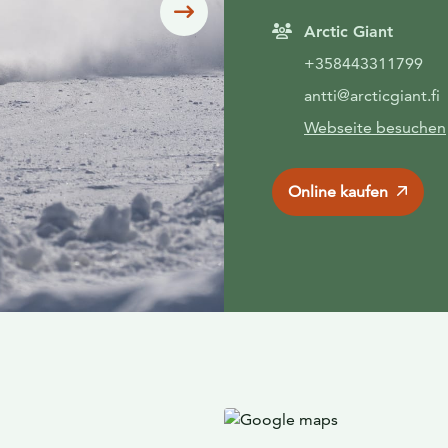
Siirry seuraavaan
Arctic Giant
+358443311799
antti@arcticgiant.fi
Webseite besuchen
Online kaufen