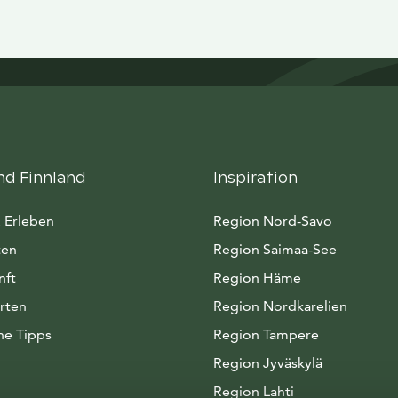
nd Finnland
Inspiration
 Erleben
Region Nord-Savo
ten
Region Saimaa-See
nft
Region Häme
rten
Region Nordkarelien
he Tipps
Region Tampere
Region Jyväskylä
Region Lahti