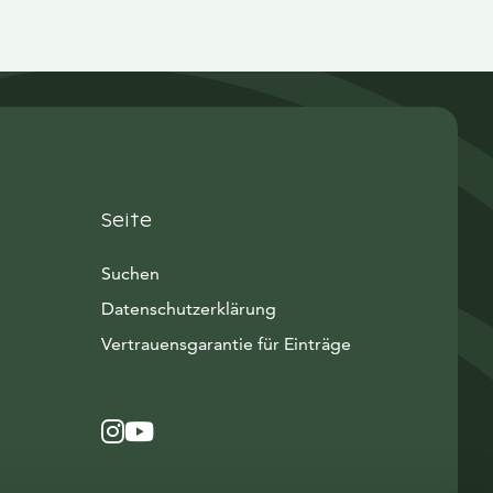
Seite
Suchen
Datenschutzerklärung
Vertrauensgarantie für Einträge
Instagram
Avautuu uuteen ikkunaan
YouTube
Avautuu uuteen ikkunaan