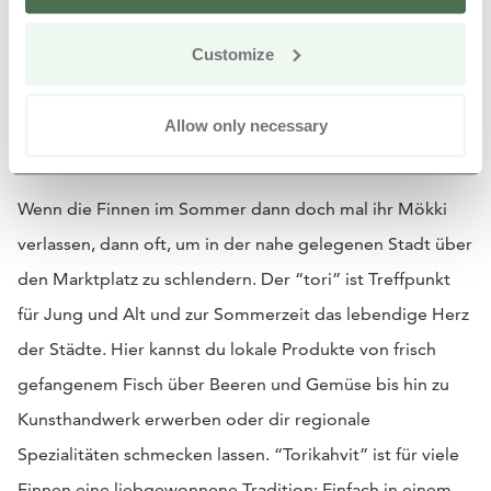
Customize
Buntes Markttreiben in den
Allow only necessary
Städten
Wenn die Finnen im Sommer dann doch mal ihr Mökki
verlassen, dann oft, um in der nahe gelegenen Stadt über
den Marktplatz zu schlendern. Der “tori” ist Treffpunkt
für Jung und Alt und zur Sommerzeit das lebendige Herz
der Städte. Hier kannst du lokale Produkte von frisch
gefangenem Fisch über Beeren und Gemüse bis hin zu
Kunsthandwerk erwerben oder dir regionale
Spezialitäten schmecken lassen. “Torikahvit” ist für viele
Finnen eine liebgewonnene Tradition: Einfach in einem