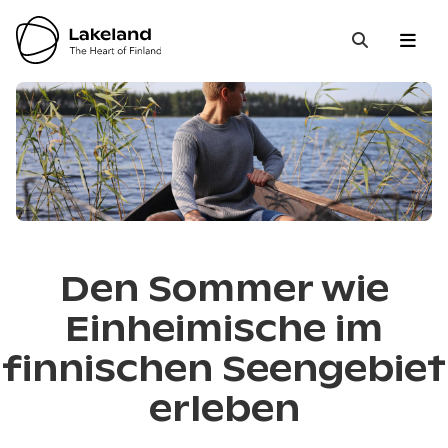
Hyppää
sisältöön
Open 
Close
Suche
Den Sommer wie
Einheimische im
finnischen Seengebiet
erleben