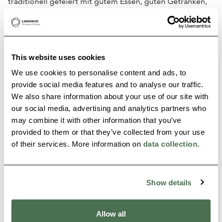
traditionell gefeiert mit gutem Essen, guten Getränken,
einer festlichen Juhannussauna und ganz viel
Gemeinschaft. Könnte es eine bessere Bühne für diesen
Anlass geben als das finnische Seengebiet?
Hier kannst
This website uses cookies
du mehr über den finnischen Mittsommer „Juhannus“
We use cookies to personalise content and ads, to
lesen
.
provide social media features and to analyse our traffic.
We also share information about your use of our site with
our social media, advertising and analytics partners who
may combine it with other information that you’ve
provided to them or that they’ve collected from your use
of their services. More information on
data collection
.
Show details
Allow all