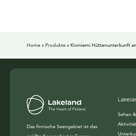
Home
»
Produkte
»
Kiviniemi Hüttenunterkunft a
Lakela
Sehen &
Aktivitä
Das finnische Seengebiet ist das
Unterku