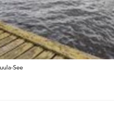
uula-See