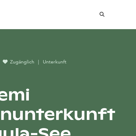
Suche
Zugänglich
|
Unterkunft
iemi
nunterkunft
ula-See