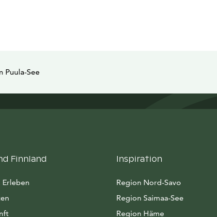
m Puula-See
nd Finnland
Inspiration
 Erleben
Region Nord-Savo
ten
Region Saimaa-See
nft
Region Häme