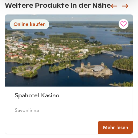
Weitere Produkte in der Nähe
Siirry e
Sii
Online kaufen
Spahotel Kasino
Savonlinna
Mehr lesen